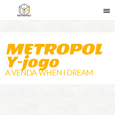
METROPOL
Y-jogo
A VENDA-WHEN I DREAM