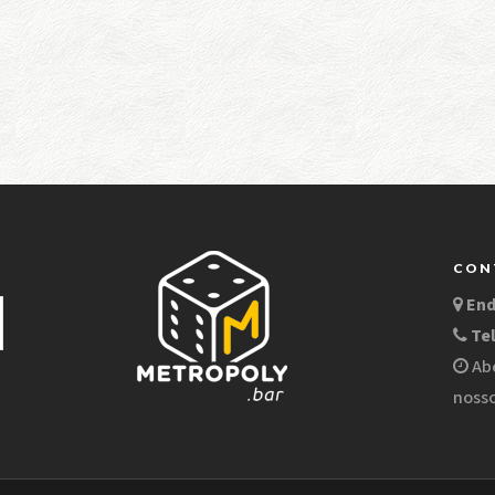
CON
En
Te
Abe
nosso