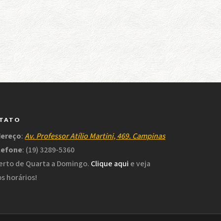
TATO
dereço
:
Av. Professor Atílio Martini, 469. Campinas
lefone
: (19) 3289-5360
rto de Quarta a Domingo.
Clique aqui
e veja
s horários!