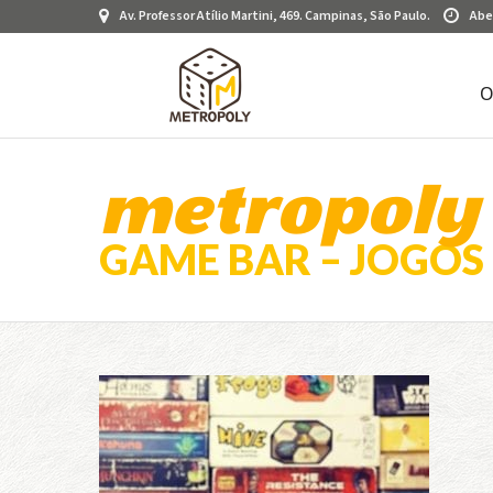
Av. Professor Atílio Martini, 469. Campinas, São Paulo.
Abe
O
metropoly
GAME BAR – JOGOS