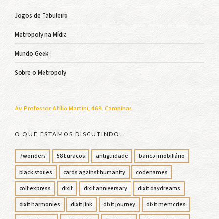
Jogos de Tabuleiro
Metropoly na Mídia
Mundo Geek
Sobre o Metropoly
Av. Professor Atílio Martini, 469. Campinas
O QUE ESTAMOS DISCUTINDO…
7 wonders
58 buracos
antiguidade
banco imobiliário
black stories
cards against humanity
codenames
colt express
dixit
dixit anniversary
dixit daydreams
dixit harmonies
dixit jink
dixit journey
dixit memories