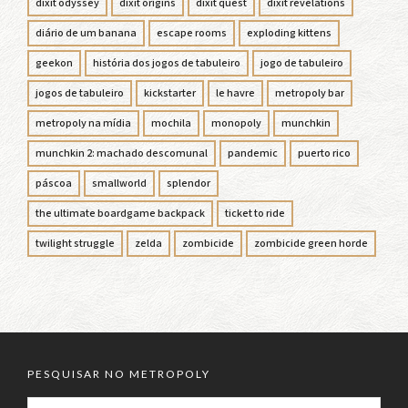
dixit odyssey
dixit origins
dixit quest
dixit revelations
diário de um banana
escape rooms
exploding kittens
geekon
história dos jogos de tabuleiro
jogo de tabuleiro
jogos de tabuleiro
kickstarter
le havre
metropoly bar
metropoly na mídia
mochila
monopoly
munchkin
munchkin 2: machado descomunal
pandemic
puerto rico
páscoa
smallworld
splendor
the ultimate boardgame backpack
ticket to ride
twilight struggle
zelda
zombicide
zombicide green horde
PESQUISAR NO METROPOLY
PESQUISAR