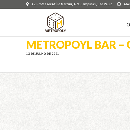
Av. Professor Atílio Martini, 469. Campinas, São Paulo.
Abe
O
METROPOYL BAR – 
13 DE JULHO DE 2021