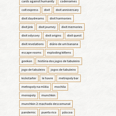
cards against humanity
codenames
colt express
dixit
dixit anniversary
dixit daydreams
dixit harmonies
dixit jink
dixit journey
dixit memories
dixit odyssey
dixit origins
dixit quest
dixit revelations
diário de um banana
escape rooms
exploding kittens
geekon
história dos jogos de tabuleiro
jogo de tabuleiro
jogos de tabuleiro
kickstarter
le havre
metropoly bar
metropoly na mídia
mochila
monopoly
munchkin
munchkin 2: machado descomunal
pandemic
puerto rico
páscoa