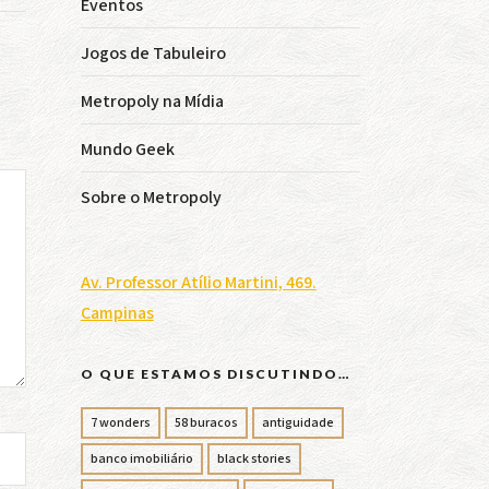
Eventos
Jogos de Tabuleiro
Metropoly na Mídia
Mundo Geek
Sobre o Metropoly
Av. Professor Atílio Martini, 469.
Campinas
O QUE ESTAMOS DISCUTINDO…
7 wonders
58 buracos
antiguidade
banco imobiliário
black stories