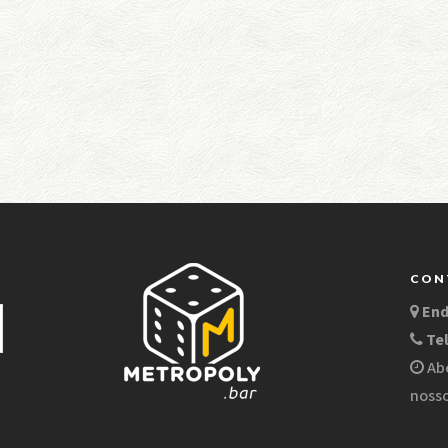
CON
En
Te
Abe
nosso