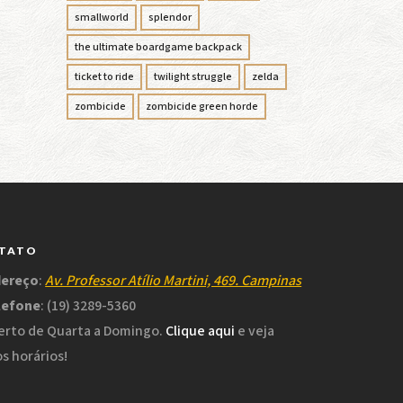
smallworld
splendor
the ultimate boardgame backpack
ticket to ride
twilight struggle
zelda
zombicide
zombicide green horde
TATO
dereço
:
Av. Professor Atílio Martini, 469. Campinas
lefone
: (19) 3289-5360
rto de Quarta a Domingo.
Clique aqui
e veja
s horários!