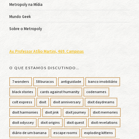
Metropoly na Mídia
Mundo Geek
Sobre o Metropoly
Av. Professor Atílio Martini, 469. Campinas
O QUE ESTAMOS DISCUTINDO…
7 wonders
58 buracos
antiguidade
banco imobiliário
black stories
cards against humanity
codenames
colt express
dixit
dixit anniversary
dixit daydreams
dixit harmonies
dixit jink
dixit journey
dixit memories
dixit odyssey
dixit origins
dixit quest
dixit revelations
diário de um banana
escape rooms
exploding kittens