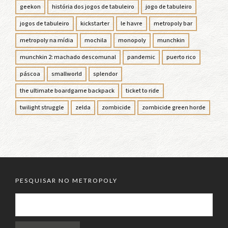
geekon
história dos jogos de tabuleiro
jogo de tabuleiro
jogos de tabuleiro
kickstarter
le havre
metropoly bar
metropoly na mídia
mochila
monopoly
munchkin
munchkin 2: machado descomunal
pandemic
puerto rico
páscoa
smallworld
splendor
the ultimate boardgame backpack
ticket to ride
twilight struggle
zelda
zombicide
zombicide green horde
PESQUISAR NO METROPOLY
PESQUISAR
POR: