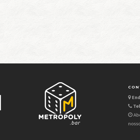
CON
En
Te
Abe
nosso