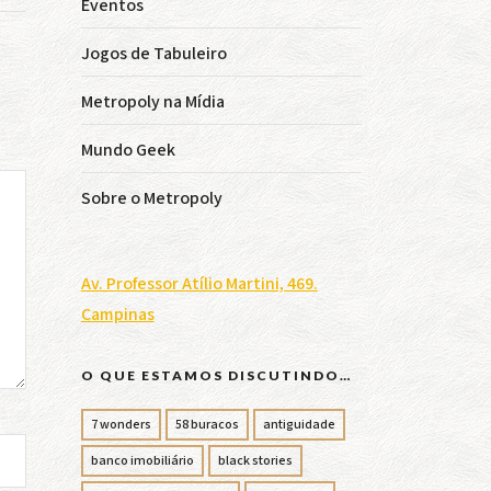
Eventos
Jogos de Tabuleiro
Metropoly na Mídia
Mundo Geek
Sobre o Metropoly
Av. Professor Atílio Martini, 469.
Campinas
O QUE ESTAMOS DISCUTINDO…
7 wonders
58 buracos
antiguidade
banco imobiliário
black stories