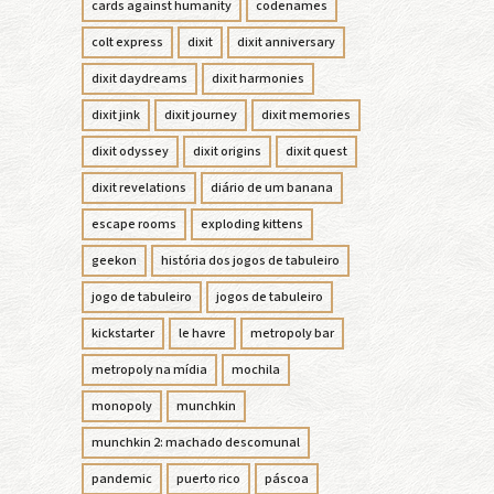
cards against humanity
codenames
colt express
dixit
dixit anniversary
dixit daydreams
dixit harmonies
dixit jink
dixit journey
dixit memories
dixit odyssey
dixit origins
dixit quest
dixit revelations
diário de um banana
escape rooms
exploding kittens
geekon
história dos jogos de tabuleiro
jogo de tabuleiro
jogos de tabuleiro
kickstarter
le havre
metropoly bar
metropoly na mídia
mochila
monopoly
munchkin
munchkin 2: machado descomunal
pandemic
puerto rico
páscoa