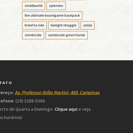
smallworld
splendor
the ultimate boardgame backpack
ticket to ride
twilight struggle
zelda
zombicide
zombicide green horde
TATO
dereço
:
Av. Professor Atílio Martini, 469. Campinas
lefone
: (19) 3289-5360
rto de Quarta a Domingo.
Clique aqui
e veja
s horários!