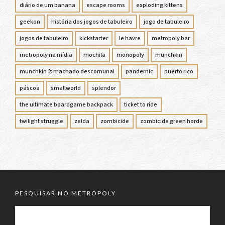
diário de um banana
escape rooms
exploding kittens
geekon
história dos jogos de tabuleiro
jogo de tabuleiro
jogos de tabuleiro
kickstarter
le havre
metropoly bar
metropoly na mídia
mochila
monopoly
munchkin
munchkin 2: machado descomunal
pandemic
puerto rico
páscoa
smallworld
splendor
the ultimate boardgame backpack
ticket to ride
twilight struggle
zelda
zombicide
zombicide green horde
PESQUISAR NO METROPOLY
PESQUISAR
POR: