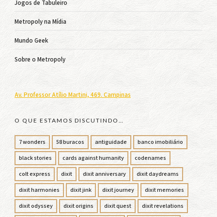
Jogos de Tabuleiro
Metropoly na Mídia
Mundo Geek
Sobre o Metropoly
Av. Professor Atílio Martini, 469. Campinas
O QUE ESTAMOS DISCUTINDO…
7 wonders
58 buracos
antiguidade
banco imobiliário
black stories
cards against humanity
codenames
colt express
dixit
dixit anniversary
dixit daydreams
dixit harmonies
dixit jink
dixit journey
dixit memories
dixit odyssey
dixit origins
dixit quest
dixit revelations